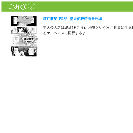
縷紅事変 第1話--堕天使狂詩曲番外編
主人公の名は縷紅(るこう)。地獄という次元世界に生
るケルベロスに同行するよ...