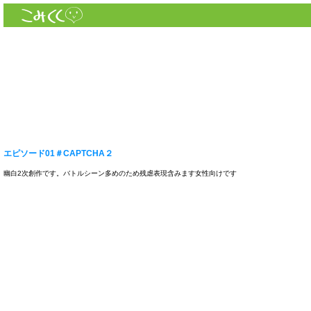
エピソード01＃CAPTCHA２
幽白2次創作です。バトルシーン多めのため残虐表現含みます女性向けです