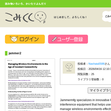
jammer2
投稿者：
Nashata5588
さん
投稿日：2026/04/16 12:10:
閲覧回数：25
ライブラリ登録数：
0
Jammermfg specializes in innovative
interference equipment that helps use
manage wireless environments effecti