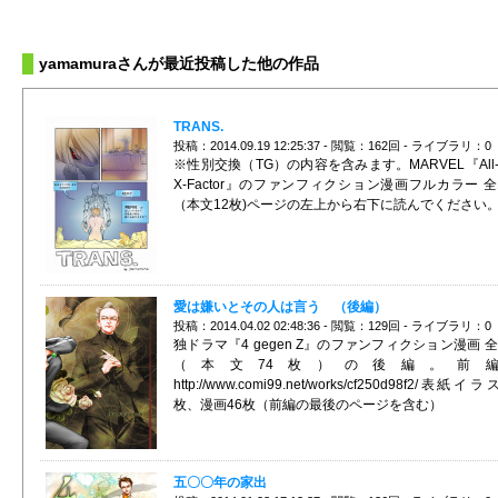
yamamuraさんが最近投稿した他の作品
TRANS.
投稿：2014.09.19 12:25:37 - 閲覧：162回 - ライブラリ：0
※性別交換（TG）の内容を含みます。MARVEL『All-
X-Factor』のファンフィクション漫画フルカラー 全
（本文12枚)ページの左上から右下に読んでください
愛は嫌いとその人は言う （後編）
投稿：2014.04.02 02:48:36 - 閲覧：129回 - ライブラリ：0
独ドラマ『4 gegen Z』のファンフィクション漫画 全
（本文74枚）の後編。前
http://www.comi99.net/works/cf250d98f2/表紙イ
枚、漫画46枚（前編の最後のページを含む）
五〇〇年の家出