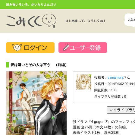
愛は嫌いとその人は言う （前編）
投稿者：
yamamura
さん
投稿日：2014/04/02 02:44:
閲覧回数：133
ライブラリ登録数：
0
独ドラマ『4 gegen Z』のファンフ
漫画 全76頁（本文74枚）の前編。
表紙イラスト1枚、漫画29枚