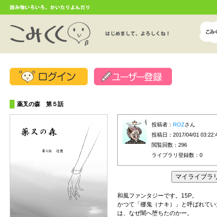
薬叉の森 第５話
投稿者：
ROZ
さん
投稿日：2017/04/01 03:22:
閲覧回数：296
ライブラリ登録数：
0
和風ファンタジーです。15P。
かつて「梛鬼（ナキ）」と呼ばれてい
は、なぜ闇へ堕ちたのかー。