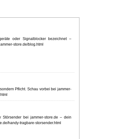
eräte oder Signalblocker bezeichnet –
jammer-store.de/blog.html
 sondern Pflicht. Schau vorbei bei jammer-
.html
 Störsender bei jammer-store.de – dein
re.de/handy-tragbare-storsender.html