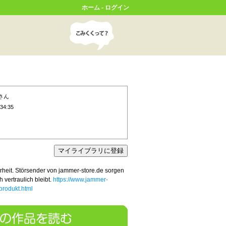
ホーム
-
ログイン
さん
34:35
rheit. Störsender von jammer-store.de sorgen
h vertraulich bleibt.
https://www.jammer-
produkt.html