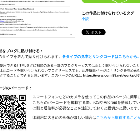
この作品に付けられているタグ
小説
品をブログに貼り付ける：
のタイプを選んで貼り付けられます。
各タイプの見本とリンクコードはこちらから
使用できるHTMLタグに制限のある一部のブログサービスでは正しく貼り付けられないこ
上記コードを貼り付けられないブログサービスでも、記事編集ページに「リンクを埋め込む
クすることができると思います。このページのURLは
https://www.comi99.net/works/cf6
ージのバーコード：
スマートフォンなどのカメラを使ってこの作品のページに簡単
こちらのバーコードを掲載する際、iOSやAndroidを搭載
は割と通信料が必要なことを注記しておくと親切かと思います
印刷用に大きめの画像がほしい場合は
こちらから取得すること