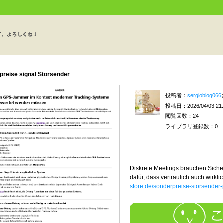
preise signal Störsender
投稿者：
sergioblog066
投稿日：2026/04/03 21:
閲覧回数：24
ライブラリ登録数：
0
Diskrete Meetings brauchen Siche
dafür, dass vertraulich auch wirklic
store.de/sonderpreise-storsender-