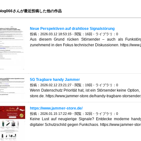
ioblog066さんが最近投稿した他の作品
Neue Perspektiven auf drahtlose Signalstörung
投稿：2026.03.12 18:53:15 - 閲覧：16回 - ライブラリ：0
Aus diesem Grund rücken Störsender – auch als Funkstörg
zunehmend in den Fokus technischer Diskussionen. https://www.
5G Tragbare handy Jammer
投稿：2026.02.12 23:21:27 - 閲覧：19回 - ライブラリ：0
Wenn Datenschutz Priorität hat, ist ein Störsender keine Option,
store.de. https://www.jammer-store.de/handy-tragbare-storsender
https://www.jammer-store.de/
投稿：2026.01.15 17:22:49 - 閲覧：32回 - ライブラリ：0
Keine Lust auf neugierige Signale? Entdecke moderne handy
digitaler Schutzschild gegen Funkchaos. https://www.jammer-sto