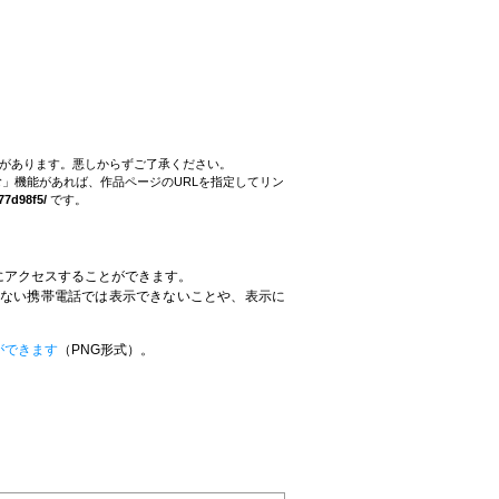
。
とがあります。悪しからずご了承ください。
」機能があれば、作品ページのURLを指定してリン
77d98f5/
です。
にアクセスすることができます。
していない携帯電話では表示できないことや、表示に
。
ができます
（PNG形式）。