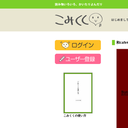
和caf
こみくくの使い方