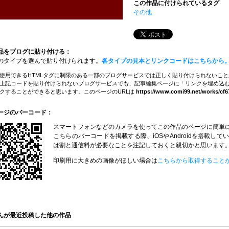
この作品に付けられているタグ
その他
品をブログに貼り付ける：
のタイプを選んで貼り付けられます。
各タイプの見本とリンクコードはこちらから
使用できるHTMLタグに制限のある一部のブログサービスでは正しく貼り付けられないこ
上記コードを貼り付けられないブログサービスでも、記事編集ページに「リンクを埋め込む
クすることができると思います。このページのURLは
https://www.comi99.net/works/cf6
ージのバーコード：
スマートフォンなどのカメラを使ってこの作品のページに簡単
こちらのバーコードを掲載する際、iOSやAndroidを搭載
は割と通信料が必要なことを注記しておくと親切かと思います
印刷用に大きめの画像がほしい場合は
こちらから取得すること
んが最近投稿した他の作品