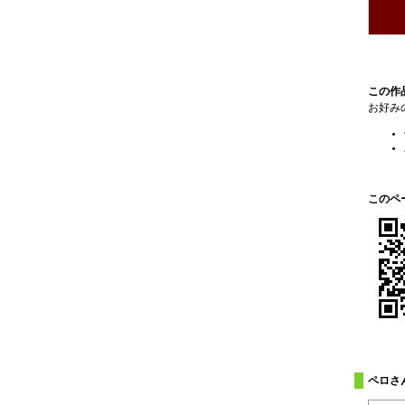
この作
お好み
このペ
ペロさ