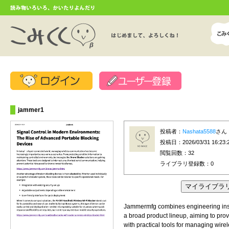
jammer1
投稿者：
Nashata5588
さん
投稿日：2026/03/31 16:23:
閲覧回数：32
ライブラリ登録数：
0
Jammermfg combines engineering insi
a broad product lineup, aiming to pro
with practical tools for managing wire