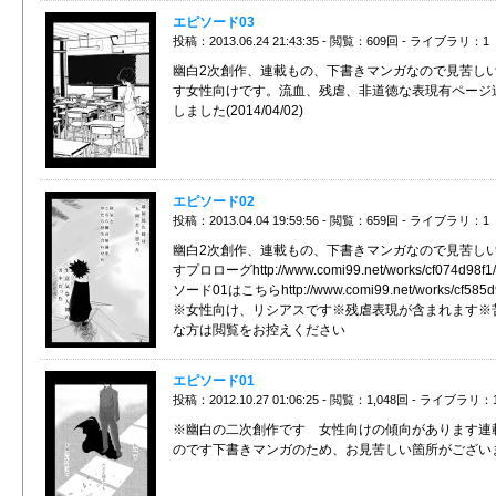
エピソード03
投稿：2013.06.24 21:43:35 - 閲覧：609回 - ライブラリ：1
幽白2次創作、連載もの、下書きマンガなので見苦し
す女性向けです。流血、残虐、非道徳な表現有ページ
しました(2014/04/02)
エピソード02
投稿：2013.04.04 19:59:56 - 閲覧：659回 - ライブラリ：1
幽白2次創作、連載もの、下書きマンガなので見苦し
すプロローグhttp://www.comi99.net/works/cf074d98f
ソード01はこちらhttp://www.comi99.net/works/cf585d9
※女性向け、リシアスです※残虐表現が含まれます※
な方は閲覧をお控えください
エピソード01
投稿：2012.10.27 01:06:25 - 閲覧：1,048回 - ライブラリ：
※幽白の二次創作です 女性向けの傾向があります連
のです下書きマンガのため、お見苦しい箇所がござい