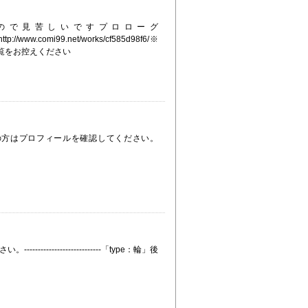
ので見苦しいですプロローグ
://www.comi99.net/works/cf585d98f6/※
覧をお控えください
の方はプロフィールを確認してください。
--------------------「type：輪」後