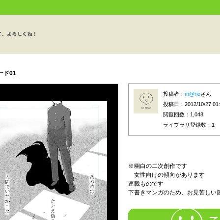
ード01
投稿者：
m@rio
さん
投稿日：2012/10/27 01:
閲覧回数：1,048
ライブラリ登録数：
1
※幽白の二次創作です
女性向けの傾向があります
連載ものです
下書きマンガのため、お見苦しい