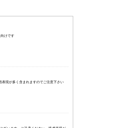
性向けです
酷表現が多く含まれますのでご注意下さい