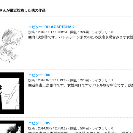
ioさんが最近投稿した他の作品
エピソード01＃CAPTCHA２
投稿：2016.11.17 10:08:51 - 閲覧：324回 - ライブラリ：0
幽白2次創作です。バトルシーン多めのため残虐表現含みます女
エピソード06
投稿：2016.07.31 11:19:19 - 閲覧：223回 - ライブラリ：1
幽遊白書二次創作です。女性向けですがバトル物が中心です。残
エピソード05
投稿：2014.06.27 20:50:17 - 閲覧：504回 - ライブラリ：0